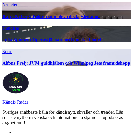
Nyheter
Katja Nyberg: Polisen som blev riksdagsledamot
Kandisar
Julia Sporsén: Operastjärnan med musik i blodet
Sport
Alfons Freij: JVM-guldhjälten och Winnipeg Jets framtidshopp
Kändis Radar
Sveriges snabbaste källa för kändisnytt, skvaller och trender. Läs
senaste nytt om svenska och internationella stjärnor – uppdateras
dygnet runt!