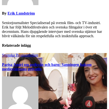
By
Erik Lundström
Seniorjournalister Specialiserad på svensk film- och TV-industri.
Erik har följt Melodifestivalen och svenska filmgalor i över ett
decennium. Hans djupgående intervjuer med svenska stjärnor har
blivit välkända för sin respektfulla och insiktsfulla approach.
Relaterade inlägg
Svenska Programledare
Parisa Amiri om pojkvän och barn: Sanningen bakom
mediestjärnans privatliv