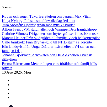
Skip
Senaste
to
content
Robyn och sonen Tyko: Berättelsen om pappan Max Vitali
Katja Nyberg: Polisen som blev riksdagsledamot
Julia Sporsén: Operastjärnan med musik i blodet
Alfons Freij: JVM-guldhjälten och Winnipeg Jets framtidshopp
Cathrine Winnes: Dirigenten som bryter gränser i klassisk musik
Marcus Hellner Från skidgulden till familjeliv och helikopterpilot
Calle Järnkrok: Från Brynäs-guld till NHL-stjärna i Toronto
Elin Lindqvist från Unga föräldrar: Livet efter TV4-serien och
familjen i dag
Johanna Björkman: Advokaten och DNA-experten i svensk
rättsväsen
Emma Härenstam: Meteorologen vars föräldrar och familj hålls
privata
10
Aug 2026, Mon