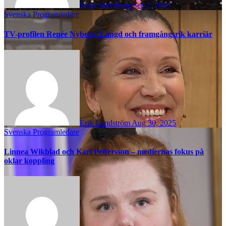
Maja Söderberg
Sep 2, 2025
Svenska Programledare
TV-profilen Renée Nyberg: Längd och framgångsrik karriär
Erik Lundström
Aug 30, 2025
Svenska Programledare
Linnea Wikblad och Karl Pettersson – mediernas fokus på
oklar koppling