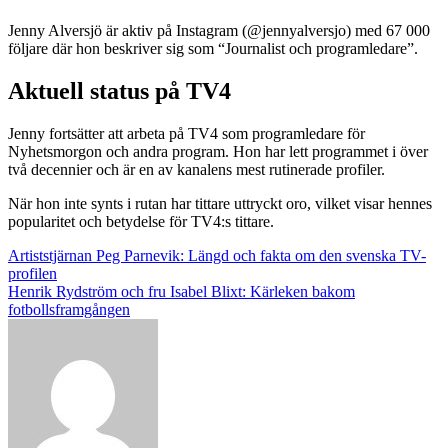
Jenny Alversjö är aktiv på Instagram (@jennyalversjo) med 67 000
följare där hon beskriver sig som “Journalist och programledare”.
Aktuell status på TV4
Jenny fortsätter att arbeta på TV4 som programledare för
Nyhetsmorgon och andra program. Hon har lett programmet i över
två decennier och är en av kanalens mest rutinerade profiler.
När hon inte synts i rutan har tittare uttryckt oro, vilket visar hennes
popularitet och betydelse för TV4:s tittare.
Post
Artiststjärnan Peg Parnevik: Längd och fakta om den svenska TV-
profilen
navigation
Henrik Rydström och fru Isabel Blixt: Kärleken bakom
fotbollsframgången