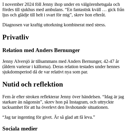
I november 2024 föll Jenny ihop under en välgörenhetsgala och
fördes till sjukhus med ambulans. “En fantastisk kväll … gick från
ljus och glädje till helt i svart för mig”, skrev hon efteråt.
Diagnosen var kraftig uttorkning kombinerat med stress.
Privatliv
Relation med Anders Bernunger
Jenny Alversjö är tillsammans med Anders Bernunger, 42-47 år
(åldern varierar i källorna). Deras relation testades under hennes
sjukdomsperiod då de var relativt nya som par.
Nutid och reflektion
Fem år efter stroken reflekterar Jenny över händelsen. “Idag är jag
starkare än någonsin”, skrev hon på Instagram, och uttryckte
tacksamhet för att ha överlevt den livshotande situationen.
“Jag tar ingenting för givet. Är så glad att få leva.”
Sociala medier