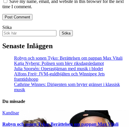
Save my name, email, and website in this browser for the next
time I comment.
Söka
Söka
Senaste Inläggen
Robyn och sonen Tyko: Berättelsen om pappan Max Vitali
Katja Nyberg: Polisen som blev riksdagsledamot
Julia Sporsén: Operastjärnan med musik i blodet
Alfons Freij: JVM-guldhjälten och Winnipeg Jets
framtidshopp
Cathrine Winnes: Dirigenten som bryter gränser i klassisk
musik
Du missade
Kandisar
Robyn och sonen Tyko: Berättelsen om pappan Max Vitali