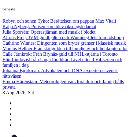
Skip
Senaste
to
content
Robyn och sonen Tyko: Berättelsen om pappan Max Vitali
Katja Nyberg: Polisen som blev riksdagsledamot
Julia Sporsén: Operastjärnan med musik i blodet
Alfons Freij: JVM-guldhjälten och Winnipeg Jets framtidshopp
Cathrine Winnes: Dirigenten som bryter gränser i klassisk musik
Marcus Hellner Från skidgulden till familjeliv och helikopterpilot
Calle Järnkrok: Från Brynäs-guld till NHL-stjärna i Toronto
Elin Lindqvist från Unga föräldrar: Livet efter TV4-serien och
familjen i dag
Johanna Björkman: Advokaten och DNA-experten i svensk
rättsväsen
Emma Härenstam: Meteorologen vars föräldrar och familj hålls
privata
8
Aug 2026, Sat