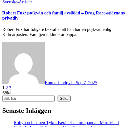
Svenska-Artister
Robert Fux: pojkvän och familj avslöjad – Drag Race-stjärnans
privatliv
Robert Fux har tidigare bekräftat att han har en pojkvän enligt
Kalmarposten. Familjen inkluderar pappa...
Emma Lindqvist
Sep 7, 2025
Posts
1
2
3
Söka
pagination
Söka
Senaste Inläggen
Robyn och sonen Tyko: Berättelsen om pappan Max Vitali