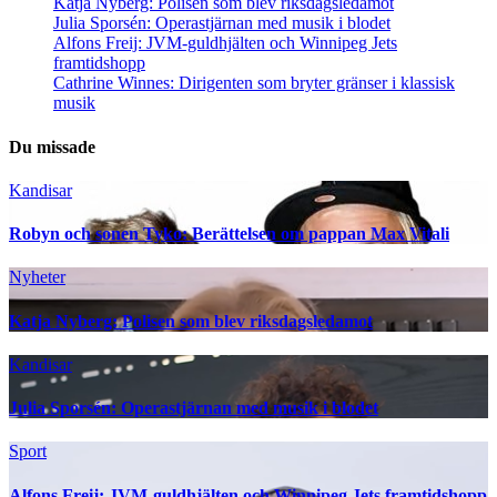
Katja Nyberg: Polisen som blev riksdagsledamot
Julia Sporsén: Operastjärnan med musik i blodet
Alfons Freij: JVM-guldhjälten och Winnipeg Jets
framtidshopp
Cathrine Winnes: Dirigenten som bryter gränser i klassisk
musik
Du missade
Kandisar
Robyn och sonen Tyko: Berättelsen om pappan Max Vitali
Nyheter
Katja Nyberg: Polisen som blev riksdagsledamot
Kandisar
Julia Sporsén: Operastjärnan med musik i blodet
Sport
Alfons Freij: JVM-guldhjälten och Winnipeg Jets framtidshopp