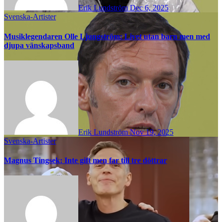
Erik Lundström
Dec 6, 2025
Svenska-Artister
Musiklegendaren Olle Ljungström: Livet utan barn men med
djupa vänskapsband
Erik Lundström
Nov 19, 2025
Svenska-Artister
Magnus Tingsek: Inte gift men far till tre döttrar