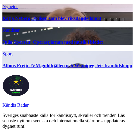
Nyheter
Katja Nyberg: Polisen som blev riksdagsledamot
Kandisar
Julia Sporsén: Operastjärnan med musik i blodet
Sport
Alfons Freij: JVM-guldhjälten och Winnipeg Jets framtidshopp
Kändis Radar
Sveriges snabbaste källa för kändisnytt, skvaller och trender. Läs
senaste nytt om svenska och internationella stjärnor – uppdateras
dygnet runt!