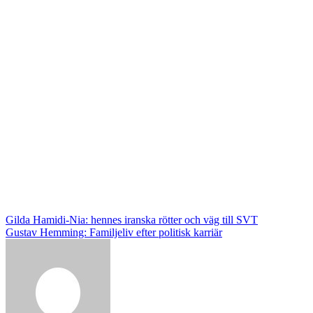
Post
Gilda Hamidi-Nia: hennes iranska rötter och väg till SVT
Gustav Hemming: Familjeliv efter politisk karriär
navigation