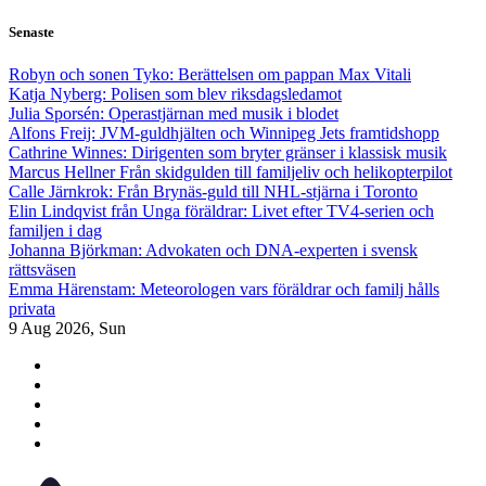
Skip
Senaste
to
content
Robyn och sonen Tyko: Berättelsen om pappan Max Vitali
Katja Nyberg: Polisen som blev riksdagsledamot
Julia Sporsén: Operastjärnan med musik i blodet
Alfons Freij: JVM-guldhjälten och Winnipeg Jets framtidshopp
Cathrine Winnes: Dirigenten som bryter gränser i klassisk musik
Marcus Hellner Från skidgulden till familjeliv och helikopterpilot
Calle Järnkrok: Från Brynäs-guld till NHL-stjärna i Toronto
Elin Lindqvist från Unga föräldrar: Livet efter TV4-serien och
familjen i dag
Johanna Björkman: Advokaten och DNA-experten i svensk
rättsväsen
Emma Härenstam: Meteorologen vars föräldrar och familj hålls
privata
9
Aug 2026, Sun