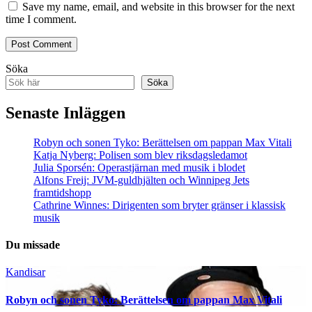
Save my name, email, and website in this browser for the next
time I comment.
Söka
Söka
Senaste Inläggen
Robyn och sonen Tyko: Berättelsen om pappan Max Vitali
Katja Nyberg: Polisen som blev riksdagsledamot
Julia Sporsén: Operastjärnan med musik i blodet
Alfons Freij: JVM-guldhjälten och Winnipeg Jets
framtidshopp
Cathrine Winnes: Dirigenten som bryter gränser i klassisk
musik
Du missade
Kandisar
Robyn och sonen Tyko: Berättelsen om pappan Max Vitali