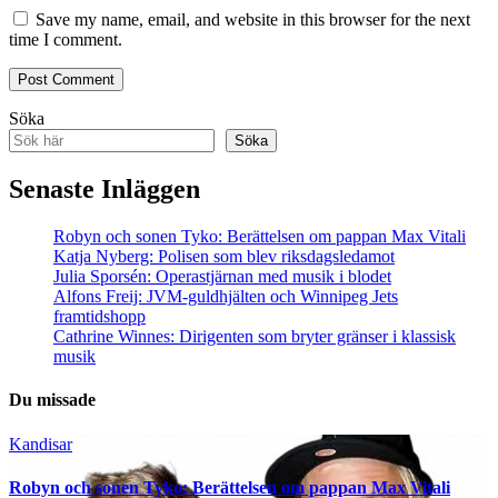
Save my name, email, and website in this browser for the next
time I comment.
Söka
Söka
Senaste Inläggen
Robyn och sonen Tyko: Berättelsen om pappan Max Vitali
Katja Nyberg: Polisen som blev riksdagsledamot
Julia Sporsén: Operastjärnan med musik i blodet
Alfons Freij: JVM-guldhjälten och Winnipeg Jets
framtidshopp
Cathrine Winnes: Dirigenten som bryter gränser i klassisk
musik
Du missade
Kandisar
Robyn och sonen Tyko: Berättelsen om pappan Max Vitali