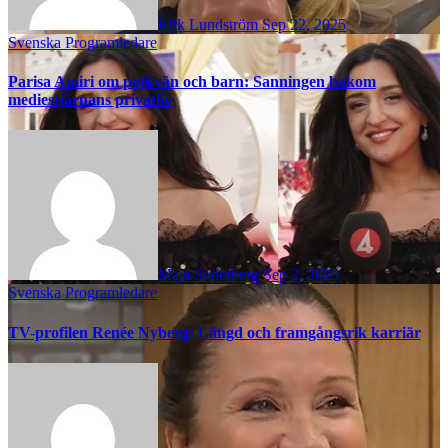
Erik Lundström
Sep 22, 2025
Svenska Programledare
Parisa Amiri om pojkvän och barn: Sanningen bakom
mediestjärnans privatliv
Maja Söderberg
Sep 2, 2025
Svenska Programledare
TV-profilen Renée Nyberg: Längd och framgångsrik karriär