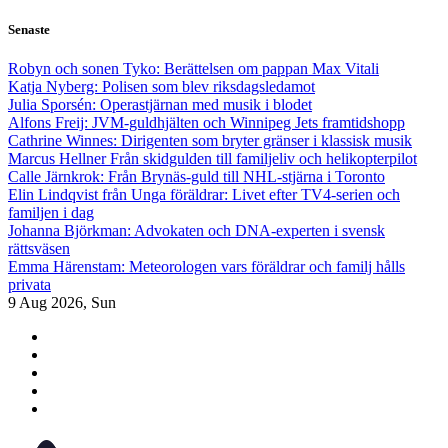
Skip
Senaste
to
content
Robyn och sonen Tyko: Berättelsen om pappan Max Vitali
Katja Nyberg: Polisen som blev riksdagsledamot
Julia Sporsén: Operastjärnan med musik i blodet
Alfons Freij: JVM-guldhjälten och Winnipeg Jets framtidshopp
Cathrine Winnes: Dirigenten som bryter gränser i klassisk musik
Marcus Hellner Från skidgulden till familjeliv och helikopterpilot
Calle Järnkrok: Från Brynäs-guld till NHL-stjärna i Toronto
Elin Lindqvist från Unga föräldrar: Livet efter TV4-serien och
familjen i dag
Johanna Björkman: Advokaten och DNA-experten i svensk
rättsväsen
Emma Härenstam: Meteorologen vars föräldrar och familj hålls
privata
9
Aug 2026, Sun