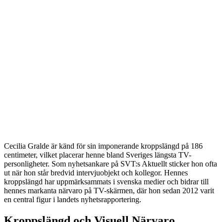
Cecilia Gralde är känd för sin imponerande kroppslängd på 186
centimeter, vilket placerar henne bland Sveriges längsta TV-
personligheter. Som nyhetsankare på SVT:s Aktuellt sticker hon ofta
ut när hon står bredvid intervjuobjekt och kollegor. Hennes
kroppslängd har uppmärksammats i svenska medier och bidrar till
hennes markanta närvaro på TV-skärmen, där hon sedan 2012 varit
en central figur i landets nyhetsrapportering.
Kroppslängd och Visuell Närvaro