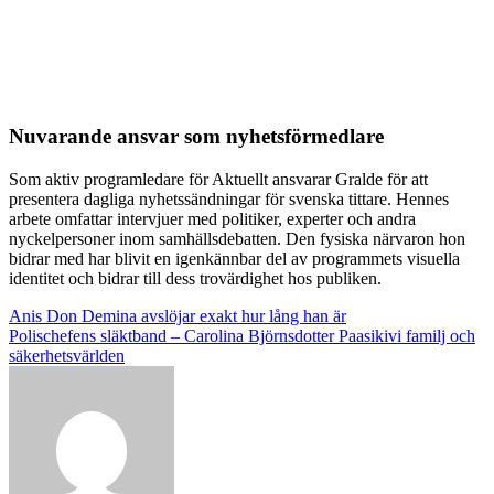
Nuvarande ansvar som nyhetsförmedlare
Som aktiv programledare för Aktuellt ansvarar Gralde för att
presentera dagliga nyhetssändningar för svenska tittare. Hennes
arbete omfattar intervjuer med politiker, experter och andra
nyckelpersoner inom samhällsdebatten. Den fysiska närvaron hon
bidrar med har blivit en igenkännbar del av programmets visuella
identitet och bidrar till dess trovärdighet hos publiken.
Post
Anis Don Demina avslöjar exakt hur lång han är
Polischefens släktband – Carolina Björnsdotter Paasikivi familj och
navigation
säkerhetsvärlden