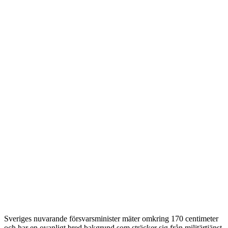
Sveriges nuvarande försvarsminister mäter omkring 170 centimeter
och har en ovanligt bred bakgrund som sträcker sig från militärtjänst