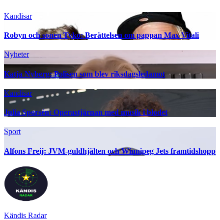
Kandisar
Robyn och sonen Tyko: Berättelsen om pappan Max Vitali
Nyheter
Katja Nyberg: Polisen som blev riksdagsledamot
Kandisar
Julia Sporsén: Operastjärnan med musik i blodet
Sport
Alfons Freij: JVM-guldhjälten och Winnipeg Jets framtidshopp
Kändis Radar