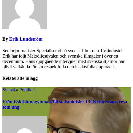
By
Erik Lundström
Seniorjournalister Specialiserad på svensk film- och TV-industri.
Erik har följt Melodifestivalen och svenska filmgalor i över ett
decennium. Hans djupgående intervjuer med svenska stjärnor har
blivit välkända för sin respektfulla och insiktsfulla approach.
Relaterade inlägg
Svenska Politiker
Från Eskilstunagymnast till statsminister Ulf Kristerssons resa
som ung