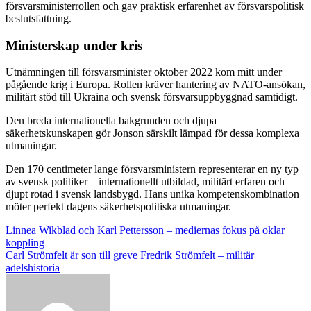
försvarsministerrollen och gav praktisk erfarenhet av försvarspolitisk
beslutsfattning.
Ministerskap under kris
Utnämningen till försvarsminister oktober 2022 kom mitt under
pågående krig i Europa. Rollen kräver hantering av NATO-ansökan,
militärt stöd till Ukraina och svensk försvarsuppbyggnad samtidigt.
Den breda internationella bakgrunden och djupa
säkerhetskunskapen gör Jonson särskilt lämpad för dessa komplexa
utmaningar.
Den 170 centimeter lange försvarsministern representerar en ny typ
av svensk politiker – internationellt utbildad, militärt erfaren och
djupt rotad i svensk landsbygd. Hans unika kompetenskombination
möter perfekt dagens säkerhetspolitiska utmaningar.
Post
Linnea Wikblad och Karl Pettersson – mediernas fokus på oklar
koppling
navigation
Carl Strömfelt är son till greve Fredrik Strömfelt – militär
adelshistoria