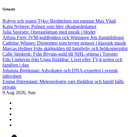
Skip
Senaste
to
content
Robyn och sonen Tyko: Berättelsen om pappan Max Vitali
Katja Nyberg: Polisen som blev riksdagsledamot
Julia Sporsén: Operastjärnan med musik i blodet
Alfons Freij: JVM-guldhjälten och Winnipeg Jets framtidshopp
Cathrine Winnes: Dirigenten som bryter gränser i klassisk musik
Marcus Hellner Från skidgulden till familjeliv och helikopterpilot
Calle Järnkrok: Från Brynäs-guld till NHL-stjärna i Toronto
Elin Lindqvist från Unga föräldrar: Livet efter TV4-serien och
familjen i dag
Johanna Björkman: Advokaten och DNA-experten i svensk
rättsväsen
Emma Härenstam: Meteorologen vars föräldrar och familj hålls
privata
9
Aug 2026, Sun