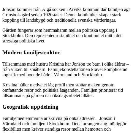
Jonson kommer från Älgå socken i Arvika kommun där familjen ägt
Grinsbols gård sedan 1920-talet. Denna kontinuitet skapar stark
koppling till landsbygd och traditionella svenska värderingar.
Gården fungerar som hemmahamn mellan politiska uppdrag i
Stockholm. Den representerar stabilitet och kontinuitet mitt i det
stressiga politiska livet.
Modern familjestruktur
Tillsammans med hustru Kristina har Jonson tre barn i olika åldrar –
från vuxen till småbarn. Familjekonstellationen kräver komplicerad
logistik med boende både i Värmland och Stockholm.
Kristina håller medvetet låg profil men stöttar maken genom
omfattande resor och politiska åtaganden. Familjen prioriterar tid
tillsammans på gården när riksdagsarbetet tillåter.
Geografisk uppdelning
Familjemedlemmarna är skrivna på olika adresser – Jonson i
Värmland och familjen i Stockholm. Detta arrangemang möjliggör
flexibilitet men kräver ständiga resor mellan hemorten och