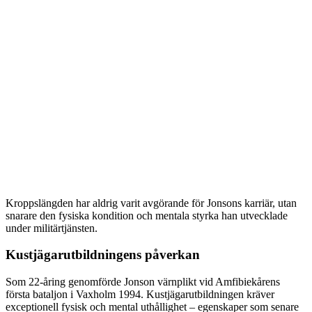
Kroppslängden har aldrig varit avgörande för Jonsons karriär, utan
snarare den fysiska kondition och mentala styrka han utvecklade
under militärtjänsten.
Kustjägarutbildningens påverkan
Som 22-åring genomförde Jonson värnplikt vid Amfibiekårens
första bataljon i Vaxholm 1994. Kustjägarutbildningen kräver
exceptionell fysisk och mental uthållighet – egenskaper som senare