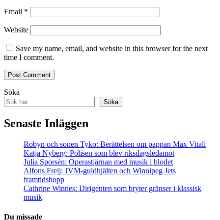
Email
*
Website
Save my name, email, and website in this browser for the next
time I comment.
Söka
Söka
Senaste Inläggen
Robyn och sonen Tyko: Berättelsen om pappan Max Vitali
Katja Nyberg: Polisen som blev riksdagsledamot
Julia Sporsén: Operastjärnan med musik i blodet
Alfons Freij: JVM-guldhjälten och Winnipeg Jets
framtidshopp
Cathrine Winnes: Dirigenten som bryter gränser i klassisk
musik
Du missade