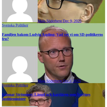
Maja Söderberg
Dec 9, 2025
Svenska Politiker
Familjen bakom Ludvig Aspling: Vad vet vi om SD-politikerns
fru?
Maja Söderberg
Oct 2, 2025
Svenska Politiker
Gunnar Strömmer: Längd och karriären som Sveriges
justitieminister