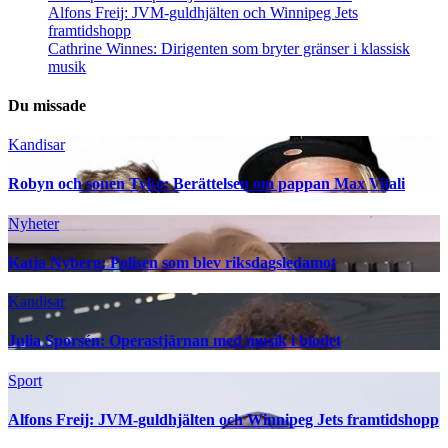
Alfons Freij: JVM-guldhjälten och Winnipeg Jets
framtidshopp
Cathrine Winnes: Dirigenten som bryter gränser i klassisk
musik
Du missade
Kandisar
Robyn och sonen Tyko: Berättelsen om pappan Max Vitali
Nyheter
Katja Nyberg: Polisen som blev riksdagsledamot
Kandisar
Julia Sporsén: Operastjärnan med musik i blodet
Sport
Alfons Freij: JVM-guldhjälten och Winnipeg Jets framtidshopp