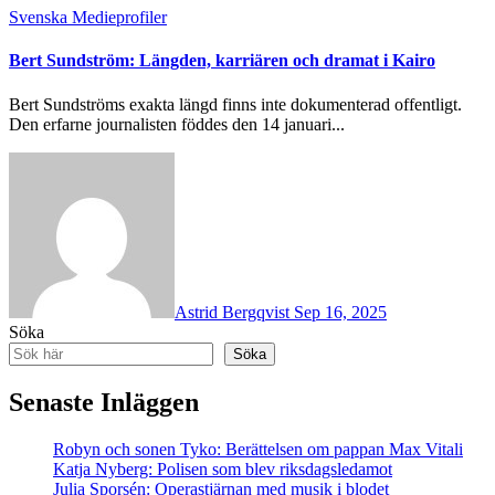
Svenska Medieprofiler
Bert Sundström: Längden, karriären och dramat i Kairo
Bert Sundströms exakta längd finns inte dokumenterad offentligt.
Den erfarne journalisten föddes den 14 januari...
Astrid Bergqvist
Sep 16, 2025
Söka
Söka
Senaste Inläggen
Robyn och sonen Tyko: Berättelsen om pappan Max Vitali
Katja Nyberg: Polisen som blev riksdagsledamot
Julia Sporsén: Operastjärnan med musik i blodet