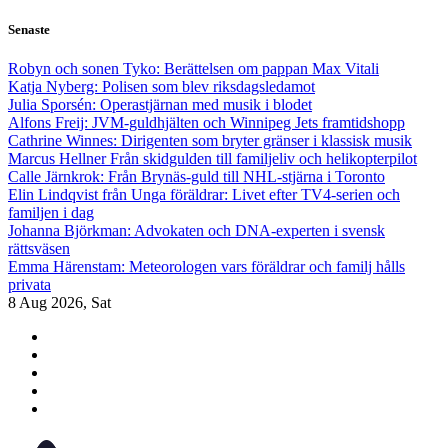
Skip
Senaste
to
content
Robyn och sonen Tyko: Berättelsen om pappan Max Vitali
Katja Nyberg: Polisen som blev riksdagsledamot
Julia Sporsén: Operastjärnan med musik i blodet
Alfons Freij: JVM-guldhjälten och Winnipeg Jets framtidshopp
Cathrine Winnes: Dirigenten som bryter gränser i klassisk musik
Marcus Hellner Från skidgulden till familjeliv och helikopterpilot
Calle Järnkrok: Från Brynäs-guld till NHL-stjärna i Toronto
Elin Lindqvist från Unga föräldrar: Livet efter TV4-serien och
familjen i dag
Johanna Björkman: Advokaten och DNA-experten i svensk
rättsväsen
Emma Härenstam: Meteorologen vars föräldrar och familj hålls
privata
8
Aug 2026, Sat