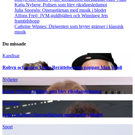
Katja Nyberg: Polisen som blev riksdagsledamot
Julia Sporsén: Operastjärnan med musik i blodet
Alfons Freij: JVM-guldhjälten och Winnipeg Jets
framtidshopp
Cathrine Winnes: Dirigenten som bryter gränser i klassisk
musik
Du missade
Kandisar
Robyn och sonen Tyko: Berättelsen om pappan Max Vitali
Nyheter
Katja Nyberg: Polisen som blev riksdagsledamot
Kandisar
Julia Sporsén: Operastjärnan med musik i blodet
Sport