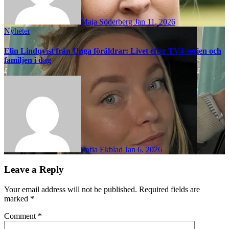
Maja Söderberg
Jan 11, 2026
Nyheter
Elin Lindqvist från Unga föräldrar: Livet efter TV4-serien och
familjen i dag
Sofia Ekblad
Jan 6, 2026
Leave a Reply
Your email address will not be published.
Required fields are
marked
*
Comment
*