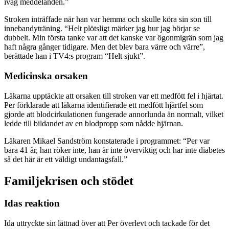
iväg meddelanden.”
Stroken inträffade när han var hemma och skulle köra sin son till
innebandyträning. “Helt plötsligt märker jag hur jag börjar se
dubbelt. Min första tanke var att det kanske var ögonmigrän som jag
haft några gånger tidigare. Men det blev bara värre och värre”,
berättade han i TV4:s program “Helt sjukt”.
Medicinska orsaken
Läkarna upptäckte att orsaken till stroken var ett medfött fel i hjärtat.
Per förklarade att läkarna identifierade ett medfött hjärtfel som
gjorde att blodcirkulationen fungerade annorlunda än normalt, vilket
ledde till bildandet av en blodpropp som nådde hjärnan.
Läkaren Mikael Sandström konstaterade i programmet: “Per var
bara 41 år, han röker inte, han är inte överviktig och har inte diabetes
så det här är ett väldigt undantagsfall.”
Familjekrisen och stödet
Idas reaktion
Ida uttryckte sin lättnad över att Per överlevt och tackade för det