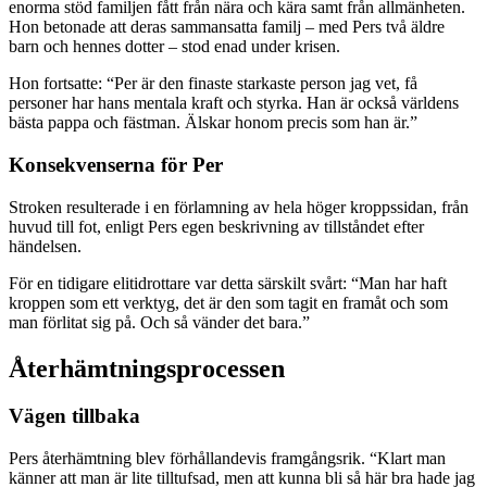
enorma stöd familjen fått från nära och kära samt från allmänheten.
Hon betonade att deras sammansatta familj – med Pers två äldre
barn och hennes dotter – stod enad under krisen.
Hon fortsatte: “Per är den finaste starkaste person jag vet, få
personer har hans mentala kraft och styrka. Han är också världens
bästa pappa och fästman. Älskar honom precis som han är.”
Konsekvenserna för Per
Stroken resulterade i en förlamning av hela höger kroppssidan, från
huvud till fot, enligt Pers egen beskrivning av tillståndet efter
händelsen.
För en tidigare elitidrottare var detta särskilt svårt: “Man har haft
kroppen som ett verktyg, det är den som tagit en framåt och som
man förlitat sig på. Och så vänder det bara.”
Återhämtningsprocessen
Vägen tillbaka
Pers återhämtning blev förhållandevis framgångsrik. “Klart man
känner att man är lite tilltufsad, men att kunna bli så här bra hade jag