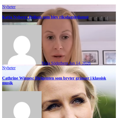
Nyheter
Katja Nyberg: Polisen som blev riksdagsledamot
Maja Söderberg
Jan 14, 2026
Nyheter
Cathrine Winnes: Dirigenten som bryter gränser i klassisk
musik