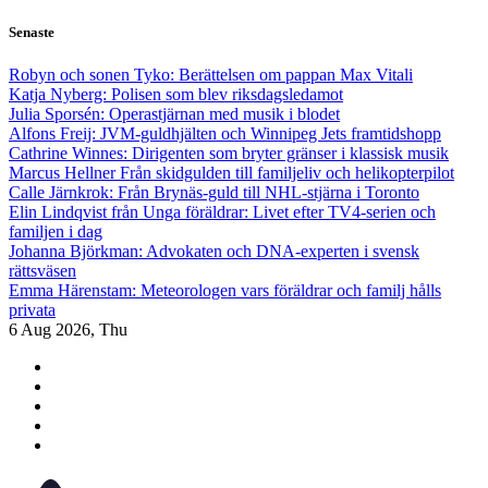
Skip
Senaste
to
content
Robyn och sonen Tyko: Berättelsen om pappan Max Vitali
Katja Nyberg: Polisen som blev riksdagsledamot
Julia Sporsén: Operastjärnan med musik i blodet
Alfons Freij: JVM-guldhjälten och Winnipeg Jets framtidshopp
Cathrine Winnes: Dirigenten som bryter gränser i klassisk musik
Marcus Hellner Från skidgulden till familjeliv och helikopterpilot
Calle Järnkrok: Från Brynäs-guld till NHL-stjärna i Toronto
Elin Lindqvist från Unga föräldrar: Livet efter TV4-serien och
familjen i dag
Johanna Björkman: Advokaten och DNA-experten i svensk
rättsväsen
Emma Härenstam: Meteorologen vars föräldrar och familj hålls
privata
6
Aug 2026, Thu