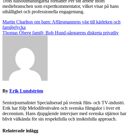
Trots hälsoutmaningarna fortsätter Per sitt arbete inom
mediebranschen som expertkommentator, vilket visar på hans
uthållighet och professionella engagemang.
Post
Martin Charlton om barn: Affärsmannens väg till kärleken och
familjelycka
navigation
Thomas Öberg familj: Bob Hund-sångarens diskreta privatliv
By
Erik Lundström
Seniorjournalister Specialiserad på svensk film- och TV-industri.
Erik har följt Melodifestivalen och svenska filmgalor i över ett
decennium. Hans djupgående intervjuer med svenska stjärnor har
blivit välkända för sin respektfulla och insiktsfulla approach.
Relaterade inlägg