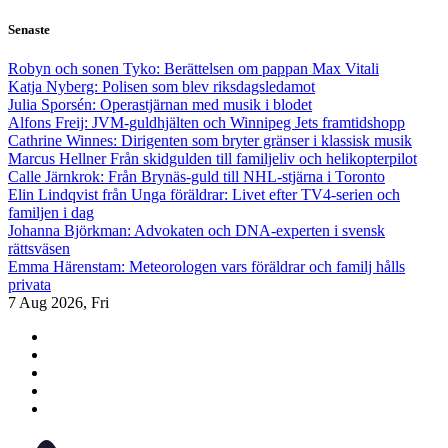
Skip
Senaste
to
content
Robyn och sonen Tyko: Berättelsen om pappan Max Vitali
Katja Nyberg: Polisen som blev riksdagsledamot
Julia Sporsén: Operastjärnan med musik i blodet
Alfons Freij: JVM-guldhjälten och Winnipeg Jets framtidshopp
Cathrine Winnes: Dirigenten som bryter gränser i klassisk musik
Marcus Hellner Från skidgulden till familjeliv och helikopterpilot
Calle Järnkrok: Från Brynäs-guld till NHL-stjärna i Toronto
Elin Lindqvist från Unga föräldrar: Livet efter TV4-serien och
familjen i dag
Johanna Björkman: Advokaten och DNA-experten i svensk
rättsväsen
Emma Härenstam: Meteorologen vars föräldrar och familj hålls
privata
7
Aug 2026, Fri