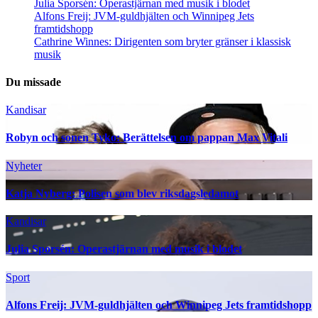
Julia Sporsén: Operastjärnan med musik i blodet
Alfons Freij: JVM-guldhjälten och Winnipeg Jets
framtidshopp
Cathrine Winnes: Dirigenten som bryter gränser i klassisk
musik
Du missade
Kandisar
Robyn och sonen Tyko: Berättelsen om pappan Max Vitali
Nyheter
Katja Nyberg: Polisen som blev riksdagsledamot
Kandisar
Julia Sporsén: Operastjärnan med musik i blodet
Sport
Alfons Freij: JVM-guldhjälten och Winnipeg Jets framtidshopp