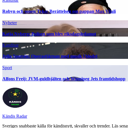
Kandisar
Robyn och sonen Tyko: Berättelsen om pappan Max Vitali
Nyheter
Katja Nyberg: Polisen som blev riksdagsledamot
Kandisar
Julia Sporsén: Operastjärnan med musik i blodet
Sport
Alfons Freij: JVM-guldhjälten och Winnipeg Jets framtidshopp
Kändis Radar
Sveriges snabbaste källa för kändisnytt, skvaller och trender. Läs sena