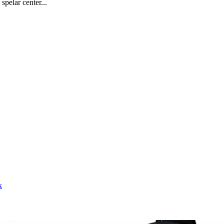
spelar center...
k