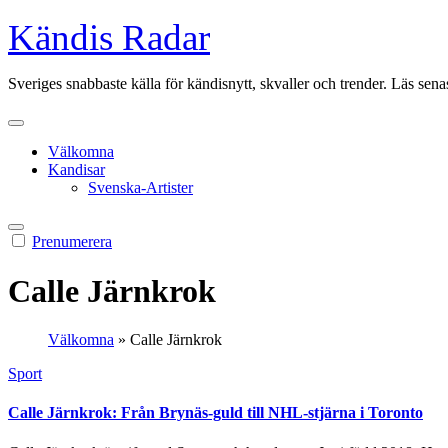
Kändis Radar
Sveriges snabbaste källa för kändisnytt, skvaller och trender. Läs sena
Välkomna
Kandisar
Svenska-Artister
Prenumerera
Calle Järnkrok
Välkomna
»
Calle Järnkrok
Sport
Calle Järnkrok: Från Brynäs-guld till NHL-stjärna i Toronto