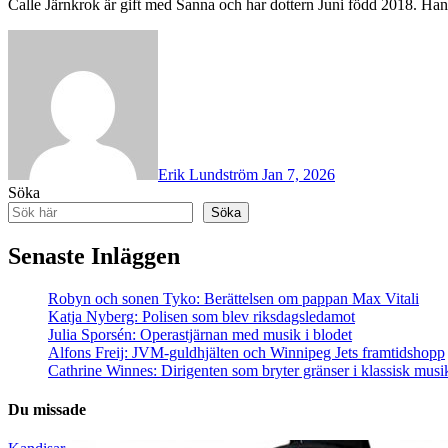
Calle Järnkrok är gift med Sanna och har dottern Juni född 2018. Han 
Erik Lundström
Jan 7, 2026
Söka
Söka
Senaste Inläggen
Robyn och sonen Tyko: Berättelsen om pappan Max Vitali
Katja Nyberg: Polisen som blev riksdagsledamot
Julia Sporsén: Operastjärnan med musik i blodet
Alfons Freij: JVM-guldhjälten och Winnipeg Jets framtidshopp
Cathrine Winnes: Dirigenten som bryter gränser i klassisk musi
Du missade