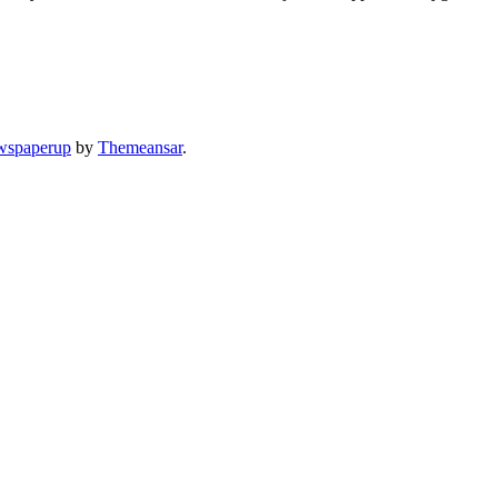
spaperup
by
Themeansar
.